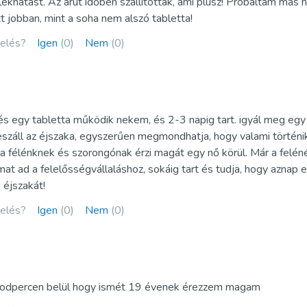
khatást. Az árut időben szállították, ami plusz! Próbáltam más 
Kamagra Polo
jobban, mint a soha nem alszó tabletta!
Kamagra Pezsgőtabletta
kelés?
Igen
(0)
Nem
(0)
ofessional
Kamagra Zselé
fessional
Viagra Zselé
s egy tabletta működik nekem, és 2-3 napig tart. igyál meg egy
ofessional
Apcalis SX Zselé
leszáll az éjszaka, egyszerűen megmondhatja, hogy valami történik
uper Aktív
Priligy Generikus Dapoxetin
a félénknek és szorongónak érzi magát egy nő körül. Már a felén
at ad a felelősségvállaláshoz, sokáig tart és tudja, hogy aznap 
zuper Aktív
Szuper Kamagra
 éjszakát!
per Aktív
Super P Force
kelés?
Igen
(0)
Nem
(0)
másodpercen belül hogy ismét 19 évenek érezzem magam