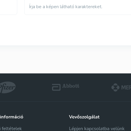
Írja be a képen látható karaktereket.
 információ
i feltételek