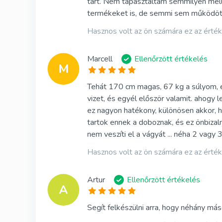
tart. Nem tapasztaltam semmilyen mellé
Kamagra
termékeket is, de semmi sem működött 
Avana
Hasznos volt az ön számára ez az érté
Viagra Pr
Marcell
Ellenőrzött értékelés
M
Cialis Pro
Tehát 170 cm magas, 67 kg a súlyom, é
Levitra Pr
vizet, és egyél először valamit. ahogy 
Viagra Sz
ez nagyon hatékony, különösen akkor, h
tartok ennek a doboznak, és ez önbizalm
Fildena S
nem veszíti el a vágyát ... néha 2 vagy 3
Cialis Szu
Hasznos volt az ön számára ez az érté
Artur
Ellenőrzött értékelés
A
Segít felkészülni arra, hogy néhány 