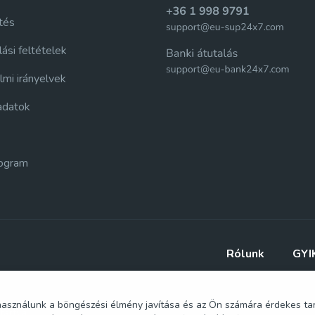
tés
ási feltételek
mi irányelvek
adatok
rogram
Rólunk
GYI
 használunk a böngészési élmény javítása és az Ön számára érdekes ta
tartva