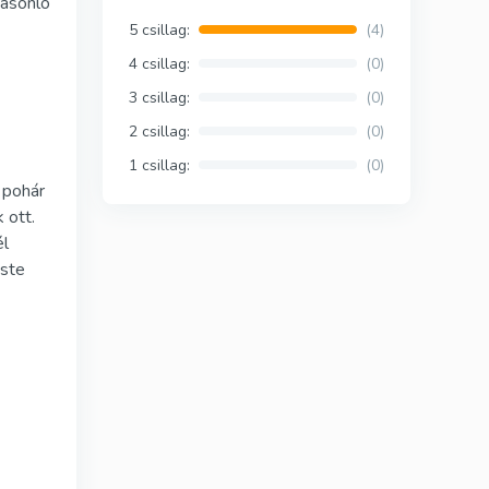
hasonló
Silagra
5 csillag:
(4)
Suhagra
4 csillag:
(0)
3 csillag:
(0)
Tadacip
2 csillag:
(0)
Tadapox
1 csillag:
(0)
 pohár
Tadalis Sx
 ott.
Rapamicin
él
este