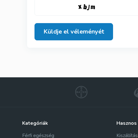
Küldje el véleményét
kategóriák
hasznos
Férfi egészség
Kiszállítás