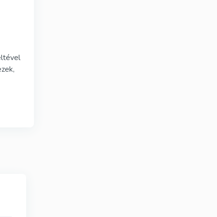
ltével
ezek,