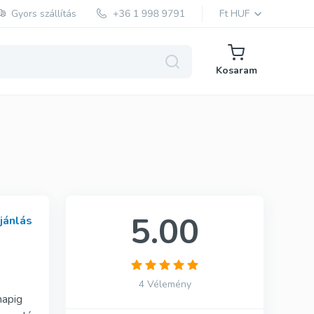
Gyors szállítás
Ft HUF
Kosaram
Red Viagra
Cialis Black
Cenforce
5.00
ajánlás
Cobra
Vidalista
4 Vélemény
napig
Vigora