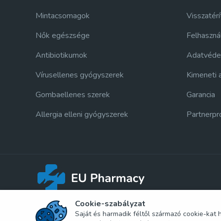
Mintacsomagok
Visszatérí
Nők egészsége
Felhasznál
Antibiotikumok
Adatvédel
Vírusellenes gyógyszerek
Kimeneti 
Gombaellenes szerek
Garancia
Allergia elleni gyógyszerek
Partnerp
Cookie-szabályzat
Saját és harmadik féltől származó cookie-kat
Szerzői jog © 2026 www.alfarmacia.com Minden jog fenn