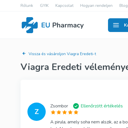
Rólunk
GYIK
Kapcsolat
Hogyan rendeljen
Blog
K
Férfi
Vissza és vásároljon Viagra Eredeti-t
Viagra Eredeti véleménye
Viagra Ge
Cialis Gen
Levitra G
Viagra Ere
Zsombor
Ellenőrzött értékelés
Z
Cialis Ere
A pirula, amely soha nem alszik, az a 
Levitra Er