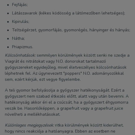
Fejfájás;
Látászavarok (kékes ködösség a látómezőben lehetséges);
Kipirulás;
Teltségérzet, gyomorfájás, gyomorégés, hányinger és hányás;
Nátha;
Priapizmus.
Kölcsönhatások:
semmilyen körülmények között senki ne szedje a
Viagrát és nitrátokat vagy N.O. donorokat tartalmazó
gyógyszereket egyidejűleg, mivel életveszélyes kölcsönhatások
léphetnek fel. Az úgynevezett "poppers" N.O. adományozókkal
sem, ezért kérjük, ezt vegye figyelembe.
A teli gyomor befolyásolja a gyógyszer hatékonyságát. Ezért a
gyógyszert nem szabad étkezés előtt, alatt vagy után bevenni. A
hatékonyság akkor éri el a csúcsát, ha a gyógyszert éhgyomorra
veszik be. Hasonlóképpen, a grapefruit vagy a grapefruit juice
növelheti a mellékhatásokat.
Különleges megjegyzések:
ritka körülmények között kiderülhet,
hogy nincs reakciója a hatóanyagra. Ebben az esetben ne