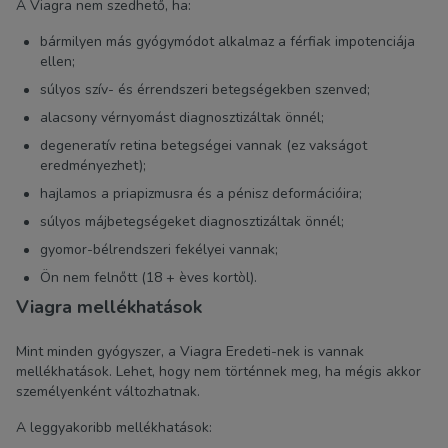
A Viagra nem szedhető, ha:
bármilyen más gyógymódot alkalmaz a férfiak impotenciája
ellen;
súlyos szív- és érrendszeri betegségekben szenved;
alacsony vérnyomást diagnosztizáltak önnél;
degeneratív retina betegségei vannak (ez vakságot
eredményezhet);
hajlamos a priapizmusra és a pénisz deformációira;
súlyos májbetegségeket diagnosztizáltak önnél;
gyomor-bélrendszeri fekélyei vannak;
Ön nem felnőtt (18 + èves kortòl).
Viagra mellékhatások
Mint minden gyógyszer, a Viagra Eredeti-nek is vannak
mellékhatások. Lehet, hogy nem történnek meg, ha mégis akkor
személyenként változhatnak.
A leggyakoribb mellékhatások: