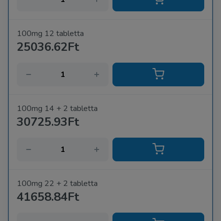
Viagra eredeti termékének valóban megfizethető
alternatíváját, amelyet a legrövidebb időn belül eljuttatunk
Önhöz.
100mg 12 tabletta
25036.62Ft
100mg 14 + 2 tabletta
30725.93Ft
100mg 22 + 2 tabletta
41658.84Ft