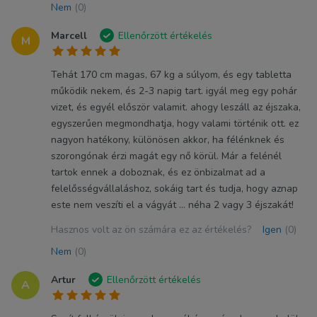
Nem
(0)
Marcell
Ellenőrzött értékelés
M
Tehát 170 cm magas, 67 kg a súlyom, és egy tabletta
működik nekem, és 2-3 napig tart. igyál meg egy pohár
vizet, és egyél először valamit. ahogy leszáll az éjszaka,
egyszerűen megmondhatja, hogy valami történik ott. ez
nagyon hatékony, különösen akkor, ha félénknek és
szorongónak érzi magát egy nő körül. Már a felénél
tartok ennek a doboznak, és ez önbizalmat ad a
felelősségvállaláshoz, sokáig tart és tudja, hogy aznap
este nem veszíti el a vágyát ... néha 2 vagy 3 éjszakát!
Hasznos volt az ön számára ez az értékelés?
Igen
(0)
Nem
(0)
Artur
Ellenőrzött értékelés
A