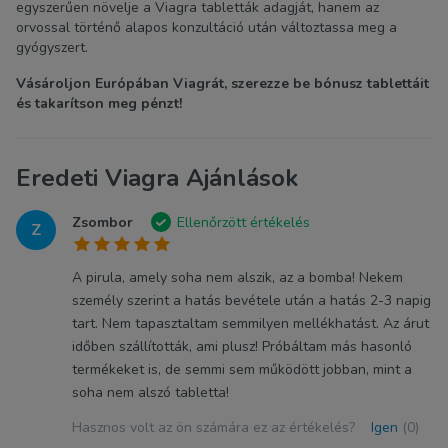
egyszerűen növelje a Viagra tabletták adagját, hanem az
orvossal történő alapos konzultáció után változtassa meg a
gyógyszert.
Vásároljon Európában Viagrát, szerezze be bónusz tablettáit
és takarítson meg pénzt!
Eredeti Viagra Ajánlások
Zsombor
Ellenőrzött értékelés
Z
A pirula, amely soha nem alszik, az a bomba! Nekem
személy szerint a hatás bevétele után a hatás 2-3 napig
tart. Nem tapasztaltam semmilyen mellékhatást. Az árut
időben szállították, ami plusz! Próbáltam más hasonló
termékeket is, de semmi sem működött jobban, mint a
soha nem alszó tabletta!
Hasznos volt az ön számára ez az értékelés?
Igen
(0)