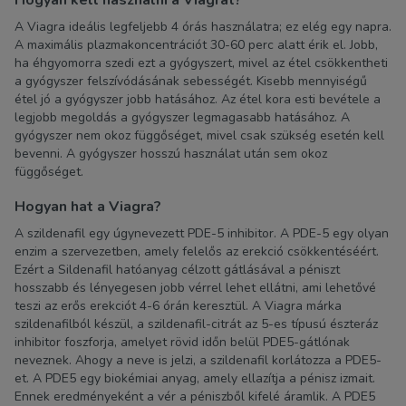
Hogyan kell használni a Viagrát?
A Viagra ideális legfeljebb 4 órás használatra; ez elég egy napra.
A maximális plazmakoncentrációt 30-60 perc alatt érik el. Jobb,
ha éhgyomorra szedi ezt a gyógyszert, mivel az étel csökkentheti
a gyógyszer felszívódásának sebességét. Kisebb mennyiségű
étel jó a gyógyszer jobb hatásához. Az étel kora esti bevétele a
legjobb megoldás a gyógyszer legmagasabb hatásához. A
gyógyszer nem okoz függőséget, mivel csak szükség esetén kell
bevenni. A gyógyszer hosszú használat után sem okoz
függőséget.
Hogyan hat a Viagra?
A szildenafil egy úgynevezett PDE-5 inhibitor. A PDE-5 egy olyan
enzim a szervezetben, amely felelős az erekció csökkentéséért.
Ezért a Sildenafil hatóanyag célzott gátlásával a péniszt
hosszabb és lényegesen jobb vérrel lehet ellátni, ami lehetővé
teszi az erős erekciót 4-6 órán keresztül. A Viagra márka
szildenafilból készül, a szildenafil-citrát az 5-es típusú észteráz
inhibitor foszforja, amelyet rövid időn belül PDE5-gátlónak
neveznek. Ahogy a neve is jelzi, a szildenafil korlátozza a PDE5-
et. A PDE5 egy biokémiai anyag, amely ellazítja a pénisz izmait.
Ennek eredményeként a vér a péniszből kifelé áramlik. A PDE5