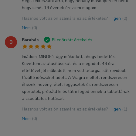
Segít felkészülni arra, hogy néhány másodpercen belül
hogy ismét 19 évenek érezzem magam
Hasznos volt az ön számára ez az értékelés?
Igen
(0)
Nem
(0)
Barabás
Ellenőrzött értékelés
B
Imádom, MINDEN úgy működött, ahogy hirdették.
Követtem az utasításokat, és a megadott 48 óra
elteltével jól működött, nem volt letargia, sőt rövidebb
tűzálló időszakot adott. A Viagra mellett rendszeresen
éhezek, növényi ételt fogyasztok és rendszeresen
sportolok, próbáld ki és látni fogod ennek a tablettának
a csodálatos hatásait.
Hasznos volt az ön számára ez az értékelés?
Igen
(1)
Nem
(0)