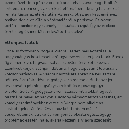
ezen művelete a pénisz erekciójának elvesztése mögött áll. A
szildenafil nem segít az erekció elérésében, de segít az erekció
fenntartásba az elérés után. Az erekciót az agy kezdeményezi,
amikor idegjelet küld a véráramlásról a péniszbe. Ez akkor
történik, amikor egy személy szexuálisan izgul. Így az erekció
érzelmileg és mentálisan kiváltott cselekvés.
Ellenjavallatok
Ennél is fontosabb, hogy a Viagra Eredeti mellékhatásai a
hagyományos kezeléssel járó úgynevezett ellenjavallatok. Ennek
figyelmen kívül hagyása súlyos szövődményeket okozhat.
Ezenkívül kérjük, szánjon időt arra, hogy alaposan àtolvassa a
kölcsönhatàsokat. A Viagra használata során be kell tartani
néhány óvintézkedést. A gyógyszer szedése előtt beszéljen
orvosával a jelenlegi gyógyszerekről és egészségügyi
problémákról. A gyógyszert nem szabad nitrátokkal együtt
használni, mivel ez nagyon alacsony vérnyomáshoz vezethet, ami
komoly eredményekhez vezet. A Viagra nem alkalmas
szívbetegek számára. Orvoshoz kell fordulni máj- és
veseproblémák, stroke és vérnyomás okozta egészségügyi
problémák esetén, ha el akarja kezdeni a Viagra szedését.