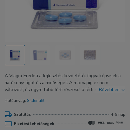
A Viagra Eredeti a fejlesztés kezdetétől fogva képviseli a
hatékonyságot és a minőséget. A mai napig ez nem
változott, és egyre több férfi részesül a férfi kiegészítők
Bővebben
iparának okozta szexuális orvosi forradalomban. Ha online
Hatóanyag:
Sildenafil
rendelni akarja a Viagrát, akkor "bùcsùt" mondhat a
merevedèsi rendellenességeire, és még idősebb korában is
Szállítás
4-9 nap
újra felfedezheti szexualitását.
Fizetési lehetőségek
A rendkívül hatékony hatóanyag, a Sildenafil 4-6 órán