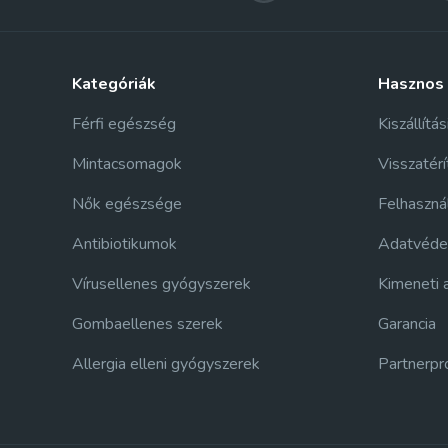
kategóriák
hasznos
Férfi egészség
Kiszállítás
Mintacsomagok
Visszatérí
Nők egészsége
Felhasznál
Antibiotikumok
Adatvédel
Vírusellenes gyógyszerek
Kimeneti 
Gombaellenes szerek
Garancia
Allergia elleni gyógyszerek
Partnerp