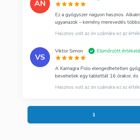
AN
Ez a gyógyszer nagyon hasznos. Alkalm
ugyanazok – kemény merevedés többszö
Hasznos volt az ön számára ez az érté
Viktor Simon
Ellenőrzött értékel
VS
A Kamagra Polo elengedhetetlen gyógy
bevehetek egy tablettát 16 órakor, és
Hasznos volt az ön számára ez az érté
1