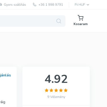
Gyors szállítás
Ft HUF
Kosaram
Red Viagra
Cialis Black
Cenforce
4.92
ajánlás
Cobra
Vidalista
9 Vélemény
áig
Vigora