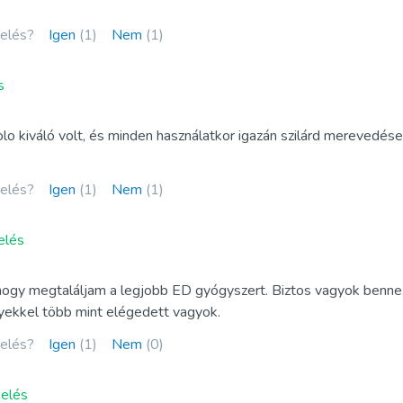
Kamagra Polo
kelés?
Igen
(1)
Nem
(1)
Kamagra Pezsgőtabletta
s
ofessional
Kamagra Zselé
fessional
Viagra Zselé
 kiváló volt, és minden használatkor igazán szilárd merevedés
ofessional
Apcalis SX Zselé
kelés?
Igen
(1)
Nem
(1)
uper Aktív
Priligy Generikus Dapoxetin
zuper Aktív
Szuper Kamagra
elés
per Aktív
Super P Force
hogy megtaláljam a legjobb ED gyógyszert. Biztos vagyok benne
nyekkel több mint elégedett vagyok.
kelés?
Igen
(1)
Nem
(0)
kelés