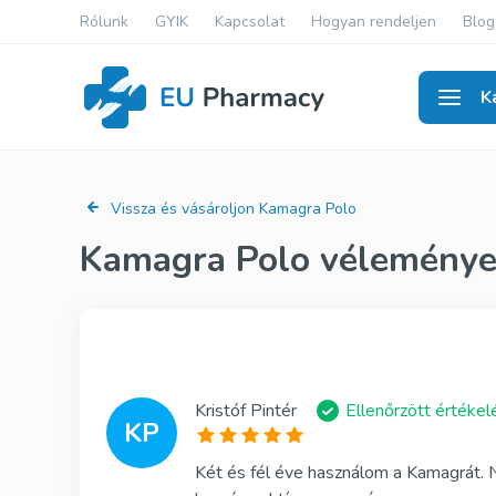
Rólunk
GYIK
Kapcsolat
Hogyan rendeljen
Blog
K
Férfi
Vissza és vásároljon Kamagra Polo
Kamagra Polo vélemények
Viagra Ge
Cialis Gen
Levitra G
Viagra Ere
Kristóf Pintér
Ellenőrzött értékel
KP
Cialis Ere
Két és fél éve használom a Kamagrát. 
Levitra Er