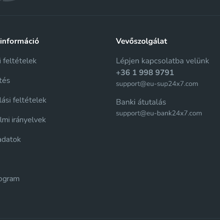
 információ
i feltételek
tés
ási feltételek
mi irányelvek
adatok
rogram