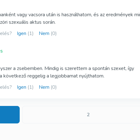
anként vagy vacsora után is használhatom, és az eredmények mi
ri szexuális aktus során.
kelés?
Igen
(1)
Nem
(0)
és
szer a zsebemben. Mindig is szerettem a spontán szexet, így
 a következő reggelig a legjobbamat nyújthatom.
kelés?
Igen
(1)
Nem
(0)
2