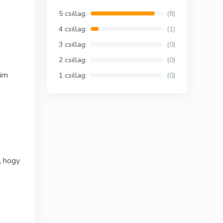
Silagra
5 csillag:
(8)
Suhagra
4 csillag:
(1)
3 csillag:
(0)
Tadacip
2 csillag:
(0)
Tadapox
eim
1 csillag:
(0)
Tadalis Sx
Rapamicin
, hogy