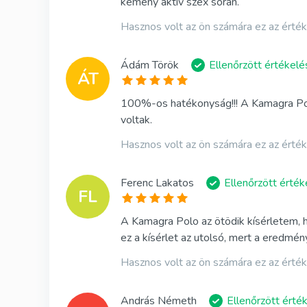
kemény aktív szex során.
Kamagra
Hasznos volt az ön számára ez az érté
Avana
Ádám Török
Ellenőrzött értékelé
Viagra Pr
ÁT
Cialis Pro
100%-os hatékonyság!!! A Kamagra Polo
voltak.
Levitra Pr
Hasznos volt az ön számára ez az érté
Viagra Sz
Fildena S
Ferenc Lakatos
Ellenőrzött érték
FL
Cialis Szu
A Kamagra Polo az ötödik kísérletem, 
ez a kísérlet az utolsó, mert a eredmé
Hasznos volt az ön számára ez az érté
András Németh
Ellenőrzött érté